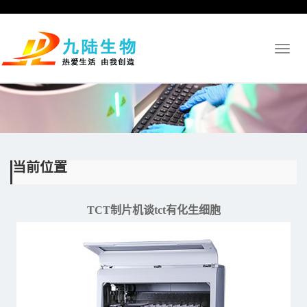
Toggl
naviga
当前位置
TCT制片机谈tct有化生细胞