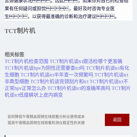
宫颈健康状况。因此，如果你对自己的检查结
果有任何疑问或担忧，最好及时咨询专业医
生，以获得最准确的诊断和治疗建议。
TCT制片机
相关标签
TCT制片机检查范围
TCT制片机谈tct跟活检哪个更准确
TCT制片机谈hpv为阴性还需要查tct吗
TCT制片机谈tct有化
生细胞
TCT制片机谈tct半年查一次频繁吗
TCT制片机谈tct
非典型细胞
TCT制片机谈宫颈刮片和tct
TCT制片机谈tct不
正常hpv正常怎么办
TCT制片机谈tct的准确率高吗
TCT制片
机谈tct低度鳞状上皮内病变
如何降低午夜精品视频在线观看分析仪使用成本
返回
提高午夜精品视频在线观看检测仪稳定性的关键